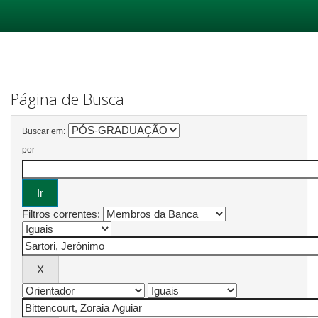
Skip
navigation
Página de Busca
Buscar em:
por
Filtros correntes: