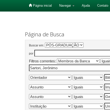
Página inicial
Navegar
Ajuda
Contato
Skip
navigation
Página de Busca
Buscar em:
por
Filtros correntes: