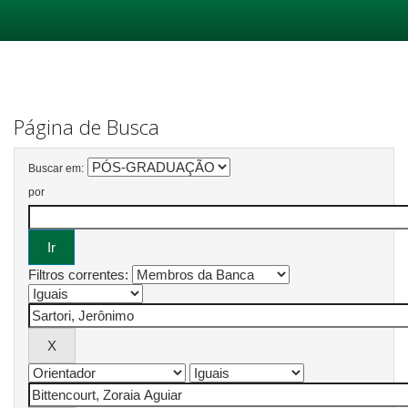
Skip
navigation
Página de Busca
Buscar em:
por
Filtros correntes: