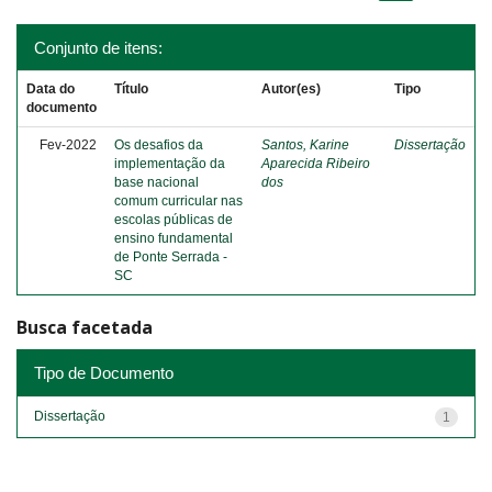
Conjunto de itens:
Data do
Título
Autor(es)
Tipo
documento
Fev-2022
Os desafios da
Santos, Karine
Dissertação
implementação da
Aparecida Ribeiro
base nacional
dos
comum curricular nas
escolas públicas de
ensino fundamental
de Ponte Serrada -
SC
Busca facetada
Tipo de Documento
Dissertação
1