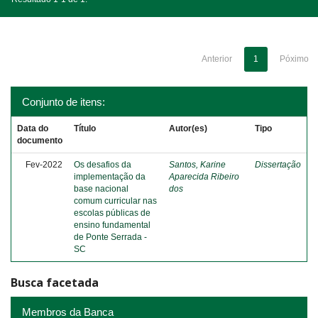
Anterior
1
Póximo
Conjunto de itens:
Data do
Título
Autor(es)
Tipo
documento
Fev-2022
Os desafios da
Santos, Karine
Dissertação
implementação da
Aparecida Ribeiro
base nacional
dos
comum curricular nas
escolas públicas de
ensino fundamental
de Ponte Serrada -
SC
Busca facetada
Membros da Banca