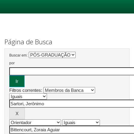
Skip
navigation
Página de Busca
Buscar em:
por
Filtros correntes: