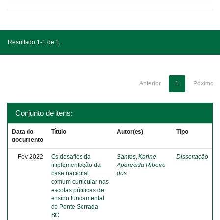
Resultado 1-1 de 1.
Anterior
1
Póximo
Conjunto de itens:
Data do
Título
Autor(es)
Tipo
documento
Fev-2022
Os desafios da
Santos, Karine
Dissertação
implementação da
Aparecida Ribeiro
base nacional
dos
comum curricular nas
escolas públicas de
ensino fundamental
de Ponte Serrada -
SC