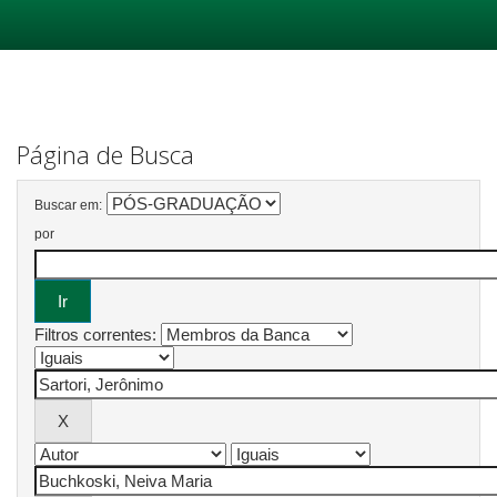
Skip
navigation
Página de Busca
Buscar em:
por
Filtros correntes: