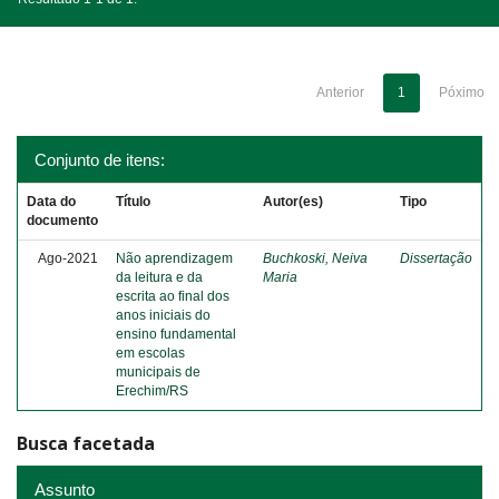
Anterior
1
Póximo
Conjunto de itens:
Data do
Título
Autor(es)
Tipo
documento
Ago-2021
Não aprendizagem
Buchkoski, Neiva
Dissertação
da leitura e da
Maria
escrita ao final dos
anos iniciais do
ensino fundamental
em escolas
municipais de
Erechim/RS
Busca facetada
Assunto