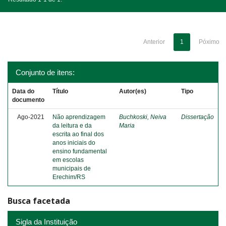
Anterior
1
Póximo
Conjunto de itens:
Data do
Título
Autor(es)
Tipo
documento
Ago-2021
Não aprendizagem
Buchkoski, Neiva
Dissertação
da leitura e da
Maria
escrita ao final dos
anos iniciais do
ensino fundamental
em escolas
municipais de
Erechim/RS
Busca facetada
Sigla da Instituição