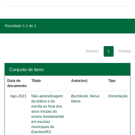
Resultado 1-1 de 1.
Anterior
1
Póximo
Conjunto de itens:
Data do
Título
Autor(es)
Tipo
documento
Ago-2021
Não aprendizagem
Buchkoski, Neiva
Dissertação
da leitura e da
Maria
escrita ao final dos
anos iniciais do
ensino fundamental
em escolas
municipais de
Erechim/RS