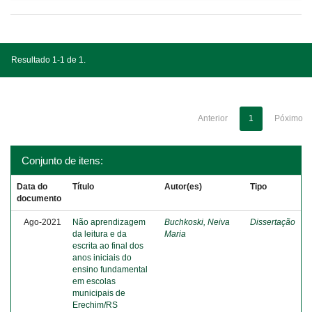
Resultado 1-1 de 1.
Anterior
1
Póximo
Conjunto de itens:
Data do
Título
Autor(es)
Tipo
documento
Ago-2021
Não aprendizagem
Buchkoski, Neiva
Dissertação
da leitura e da
Maria
escrita ao final dos
anos iniciais do
ensino fundamental
em escolas
municipais de
Erechim/RS