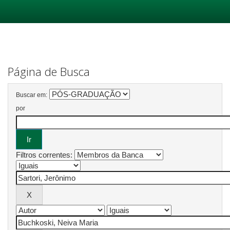
Skip
navigation
Página de Busca
Buscar em:
por
Filtros correntes: