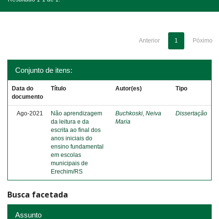
Anterior
1
Póximo
Conjunto de itens:
Data do
Título
Autor(es)
Tipo
documento
Ago-2021
Não aprendizagem
Buchkoski, Neiva
Dissertação
da leitura e da
Maria
escrita ao final dos
anos iniciais do
ensino fundamental
em escolas
municipais de
Erechim/RS
Busca facetada
Assunto