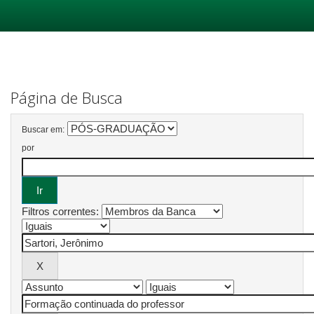
Skip
navigation
Página de Busca
Buscar em:
por
Filtros correntes: