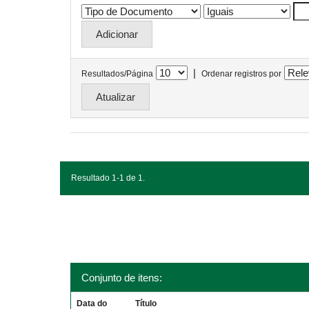
|
Resultados/Página
Ordenar registros por
Resultado 1-1 de 1.
Conjunto de itens:
Data do
Título