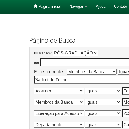
Página inicial
Navegar
Ajuda
Contato
Skip
navigation
Página de Busca
Buscar em:
por
Filtros correntes: