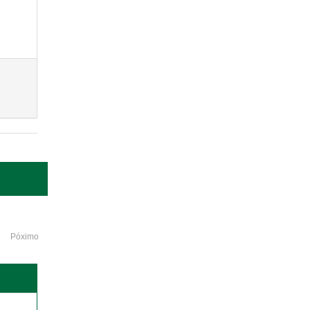
Póximo
o