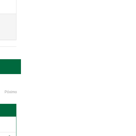
Póximo
o