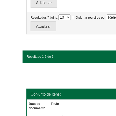
|
Resultados/Página
Ordenar registros por
Resultado 1-1 de 1.
Conjunto de itens:
Data do
Título
documento