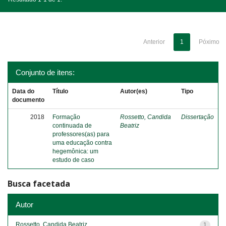
Anterior
1
Póximo
Conjunto de itens:
Data do
Título
Autor(es)
Tipo
documento
2018
Formação
Rossetto, Candida
Dissertação
continuada de
Beatriz
professores(as) para
uma educação contra
hegemônica: um
estudo de caso
Busca facetada
Autor
Rossetto, Candida Beatriz
1