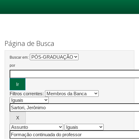
Skip
navigation
Página de Busca
Buscar em:
por
Filtros correntes: