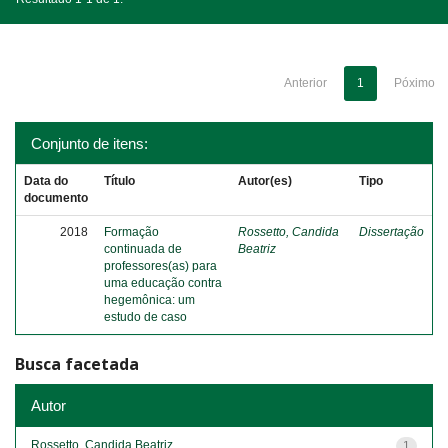
Anterior
1
Póximo
Conjunto de itens:
Data do
Título
Autor(es)
Tipo
documento
2018
Formação
Rossetto, Candida
Dissertação
continuada de
Beatriz
professores(as) para
uma educação contra
hegemônica: um
estudo de caso
Busca facetada
Autor
Rossetto, Candida Beatriz
1