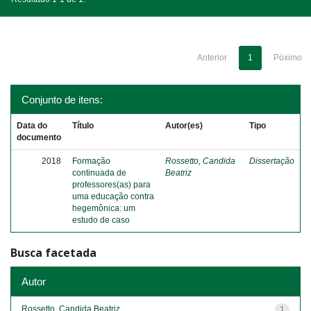
Anterior
1
Póximo
Conjunto de itens:
Data do
Título
Autor(es)
Tipo
documento
2018
Formação
Rossetto, Candida
Dissertação
continuada de
Beatriz
professores(as) para
uma educação contra
hegemônica: um
estudo de caso
Busca facetada
Autor
Rossetto, Candida Beatriz
1