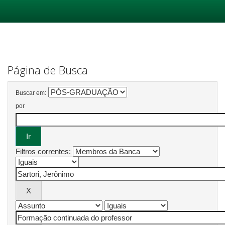
Skip
navigation
Página de Busca
Buscar em:
por
Filtros correntes: