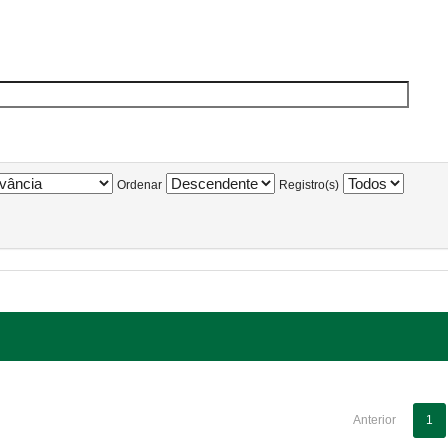
Ordenar
Registro(s)
Anterior
1