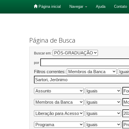
Página inicial
Navegar
Ajuda
Contato
Skip
navigation
Página de Busca
Buscar em:
por
Filtros correntes: