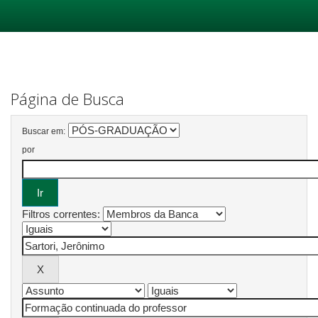
Skip
navigation
Página de Busca
Buscar em:
por
Filtros correntes: