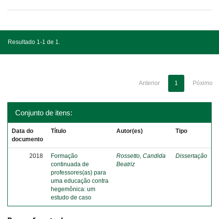
Resultado 1-1 de 1.
Anterior
1
Póximo
Conjunto de itens:
Data do
Título
Autor(es)
Tipo
documento
2018
Formação
Rossetto, Candida
Dissertação
continuada de
Beatriz
professores(as) para
uma educação contra
hegemônica: um
estudo de caso