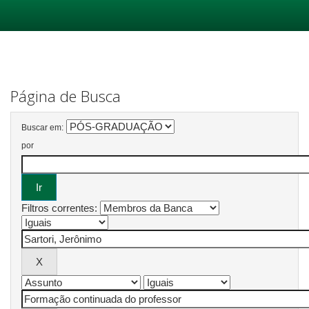
Skip
navigation
Página de Busca
Buscar em:
por
Filtros correntes: