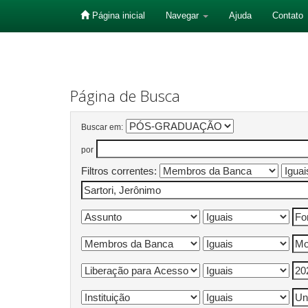
Página inicial
Navegar
Ajuda
Contato
Skip
navigation
Página de Busca
Buscar em:
por
Filtros correntes: