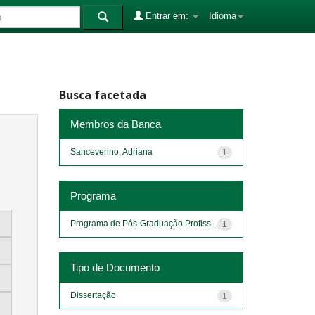
Entrar em:
Idioma
Busca facetada
Membros da Banca
Sanceverino, Adriana
1
Programa
Programa de Pós-Graduação Profiss...
1
Tipo de Documento
Dissertação
1