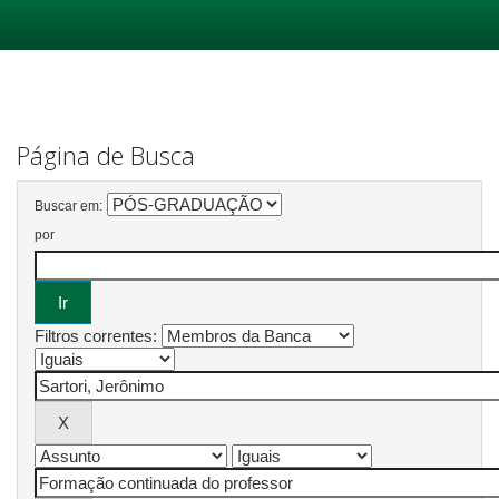
Skip
navigation
Página de Busca
Buscar em:
por
Filtros correntes: