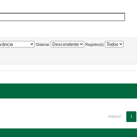
Ordenar
Registro(s)
Anterior
1