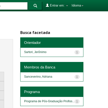
Entrar em:
Idioma
Busca facetada
Orientador
Sartori, Jerônimo
1
Membros da Banca
Sanceverino, Adriana
1
Programa
Programa de Pós-Graduação Profiss...
1