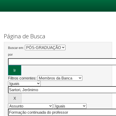
Skip
navigation
Página de Busca
Buscar em:
por
Filtros correntes: