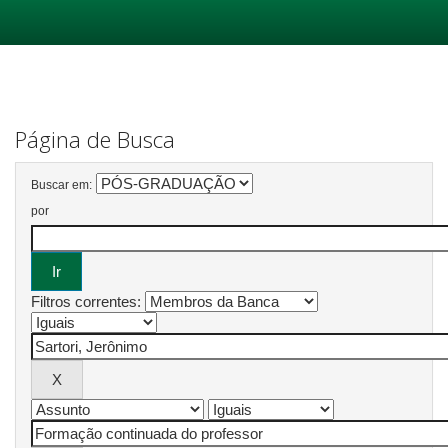
Skip
navigation
Página de Busca
Buscar em:
por
Filtros correntes: