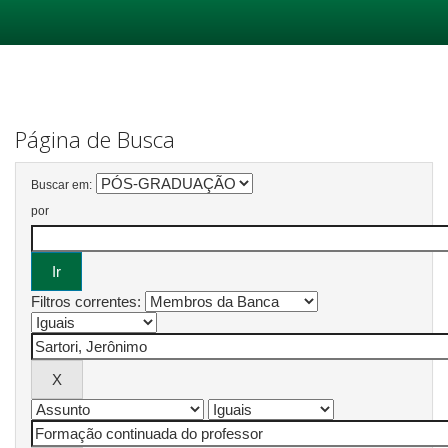
Skip
navigation
Página de Busca
Buscar em:
por
Filtros correntes: