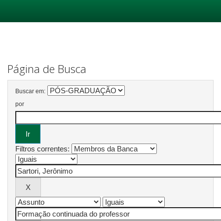
Skip
navigation
Página de Busca
Buscar em:
por
Filtros correntes: