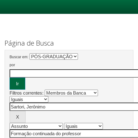
Skip
navigation
Página de Busca
Buscar em:
por
Filtros correntes: