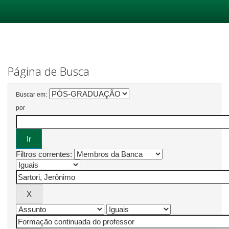
Skip
navigation
Página de Busca
Buscar em:
por
Filtros correntes: