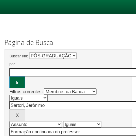
Skip
navigation
Página de Busca
Buscar em:
por
Filtros correntes: