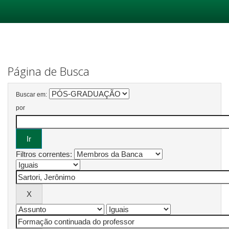
Skip
navigation
Página de Busca
Buscar em:
por
Filtros correntes: