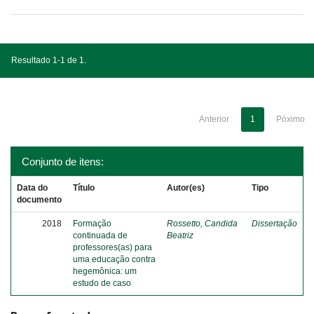
Resultado 1-1 de 1.
Anterior
1
Póximo
Conjunto de itens:
Data do
Título
Autor(es)
Tipo
documento
2018
Formação
Rossetto, Candida
Dissertação
continuada de
Beatriz
professores(as) para
uma educação contra
hegemônica: um
estudo de caso