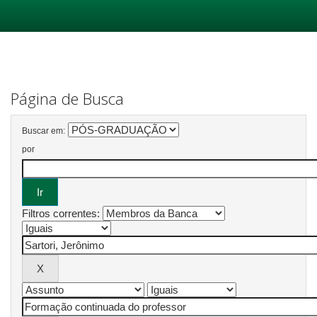
Skip
navigation
Página de Busca
Buscar em:
por
Filtros correntes: