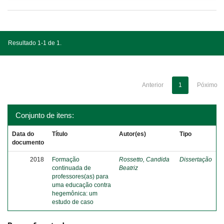
Resultado 1-1 de 1.
Anterior
1
Póximo
Conjunto de itens:
Data do
Título
Autor(es)
Tipo
documento
2018
Formação
Rossetto, Candida
Dissertação
continuada de
Beatriz
professores(as) para
uma educação contra
hegemônica: um
estudo de caso