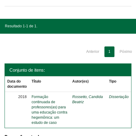
Resultado 1-1 de 1.
Anterior
1
Póximo
Conjunto de itens:
Data do
Título
Autor(es)
Tipo
documento
2018
Formação
Rossetto, Candida
Dissertação
continuada de
Beatriz
professores(as) para
uma educação contra
hegemônica: um
estudo de caso