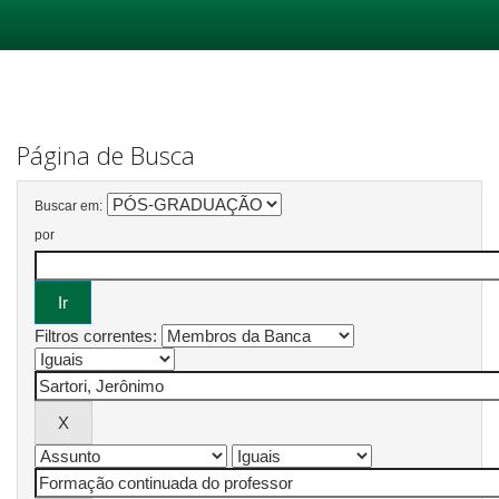
Skip
navigation
Página de Busca
Buscar em:
por
Filtros correntes: