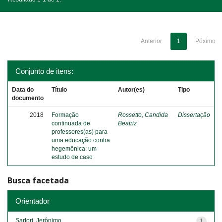
Anterior
1
Póximo
Conjunto de itens:
Data do
Título
Autor(es)
Tipo
documento
2018
Formação
Rossetto, Candida
Dissertação
continuada de
Beatriz
professores(as) para
uma educação contra
hegemônica: um
estudo de caso
Busca facetada
Orientador
Sartori, Jerônimo
1