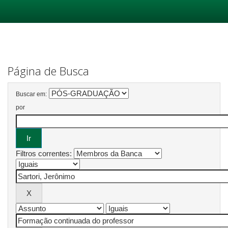
Skip
navigation
Página de Busca
Buscar em:
por
Filtros correntes: