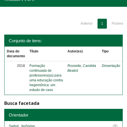
Anterior
1
Póximo
Conjunto de itens:
Data do
Título
Autor(es)
Tipo
documento
2018
Formação
Rossetto, Candida
Dissertação
continuada de
Beatriz
professores(as) para
uma educação contra
hegemônica: um
estudo de caso
Busca facetada
Orientador
Sartori, Jerônimo
1