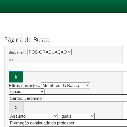
Skip
navigation
Página de Busca
Buscar em:
por
Filtros correntes: