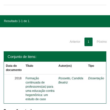
Resultado 1-1 de 1.
Anterior
1
Póximo
Conjunto de itens:
Data do
Título
Autor(es)
Tipo
documento
2018
Formação
Rossetto, Candida
Dissertação
continuada de
Beatriz
professores(as) para
uma educação contra
hegemônica: um
estudo de caso