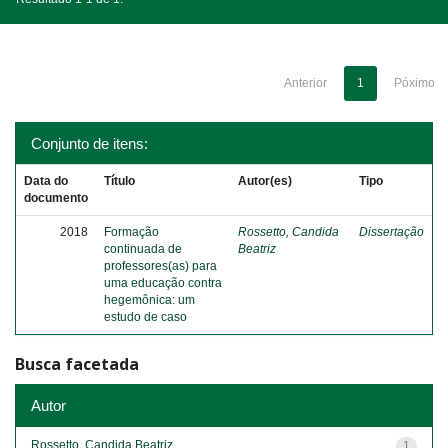
Anterior
1
Póximo
Conjunto de itens:
Data do
Título
Autor(es)
Tipo
documento
2018
Formação
Rossetto, Candida
Dissertação
continuada de
Beatriz
professores(as) para
uma educação contra
hegemônica: um
estudo de caso
Busca facetada
Autor
Rossetto, Candida Beatriz
1