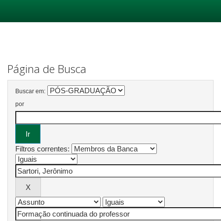
Skip
navigation
Página de Busca
Buscar em:
por
Filtros correntes: