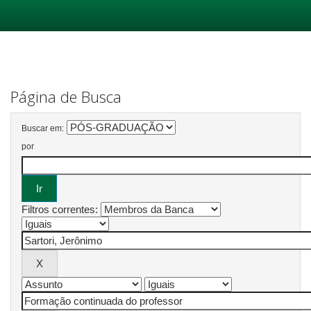
Skip
navigation
Página de Busca
Buscar em:
por
Filtros correntes: