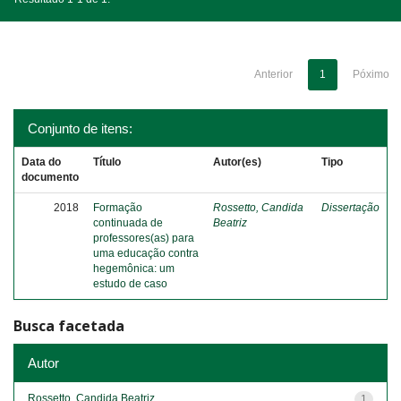
Anterior
1
Póximo
Conjunto de itens:
Data do
Título
Autor(es)
Tipo
documento
2018
Formação
Rossetto, Candida
Dissertação
continuada de
Beatriz
professores(as) para
uma educação contra
hegemônica: um
estudo de caso
Busca facetada
Autor
Rossetto, Candida Beatriz
1