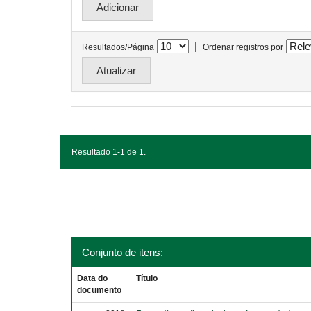
|
Resultados/Página
Ordenar registros por
Resultado 1-1 de 1.
Conjunto de itens:
Data do
Título
documento