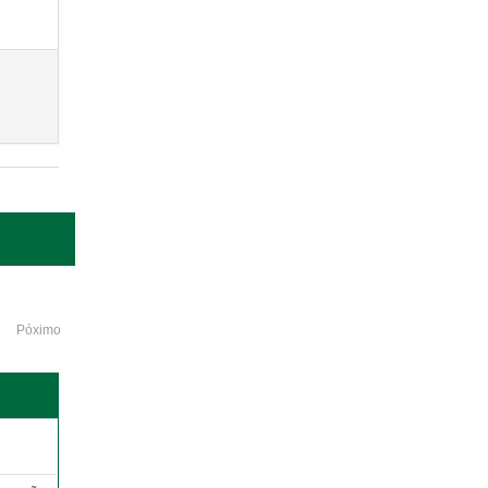
Póximo
o