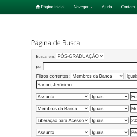
Página inicial
Navegar
Ajuda
Contato
Skip
navigation
Página de Busca
Buscar em:
por
Filtros correntes: