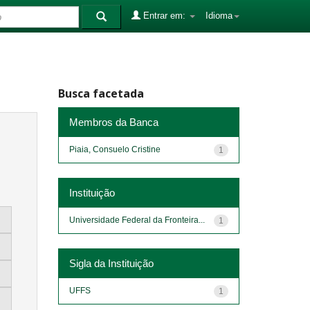
Entrar em:
Idioma
Busca facetada
Membros da Banca
Piaia, Consuelo Cristine
1
Instituição
Universidade Federal da Fronteira...
1
Sigla da Instituição
UFFS
1