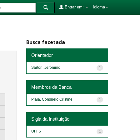
Entrar em:
Idioma
Busca facetada
Orientador
Sartori, Jerônimo
1
Membros da Banca
Piaia, Consuelo Cristine
1
Sigla da Instituição
UFFS
1