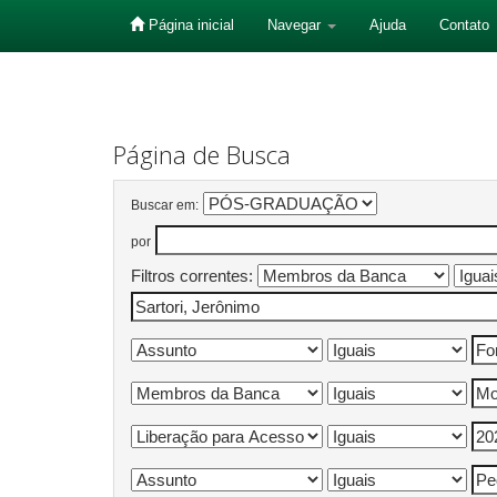
Página inicial
Navegar
Ajuda
Contato
Skip
navigation
Página de Busca
Buscar em:
por
Filtros correntes: