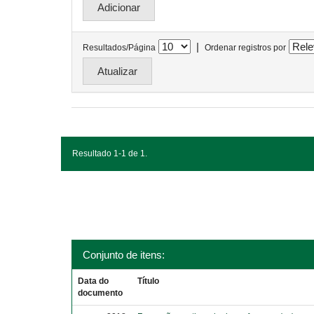
|
Resultados/Página
Ordenar registros por
Resultado 1-1 de 1.
Conjunto de itens:
Data do
Título
documento