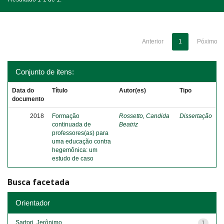
Anterior
1
Póximo
Conjunto de itens:
Data do
Título
Autor(es)
Tipo
documento
2018
Formação
Rossetto, Candida
Dissertação
continuada de
Beatriz
professores(as) para
uma educação contra
hegemônica: um
estudo de caso
Busca facetada
Orientador
Sartori, Jerônimo
1