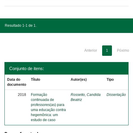
Resultado 1-1 de 1.
Anterior
1
Póximo
Conjunto de itens:
Data do
Título
Autor(es)
Tipo
documento
2018
Formação
Rossetto, Candida
Dissertação
continuada de
Beatriz
professores(as) para
uma educação contra
hegemônica: um
estudo de caso