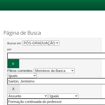
Skip
navigation
Página de Busca
Buscar em:
por
Filtros correntes: