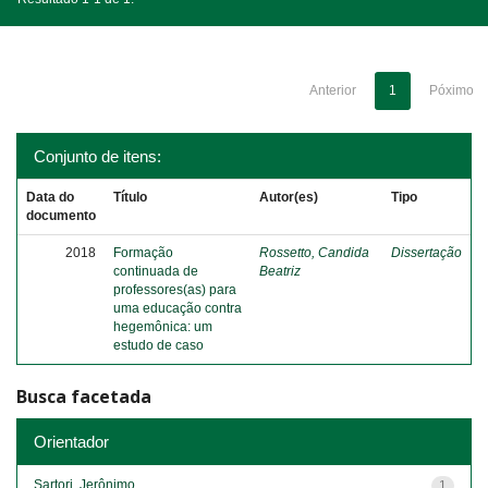
Anterior
1
Póximo
Conjunto de itens:
Data do
Título
Autor(es)
Tipo
documento
2018
Formação
Rossetto, Candida
Dissertação
continuada de
Beatriz
professores(as) para
uma educação contra
hegemônica: um
estudo de caso
Busca facetada
Orientador
Sartori, Jerônimo
1