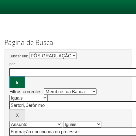
Skip
navigation
Página de Busca
Buscar em:
por
Filtros correntes: