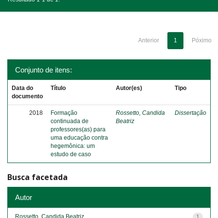
Anterior
1
Póximo
Conjunto de itens:
Data do
Título
Autor(es)
Tipo
documento
2018
Formação
Rossetto, Candida
Dissertação
continuada de
Beatriz
professores(as) para
uma educação contra
hegemônica: um
estudo de caso
Busca facetada
Autor
Rossetto, Candida Beatriz
1