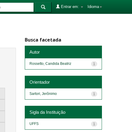
Entrar em:
Idioma
Busca facetada
Autor
Rossetto, Candida Beatriz
1
Orientador
Sartori, Jerônimo
1
Sigla da Instituição
UFFS
1