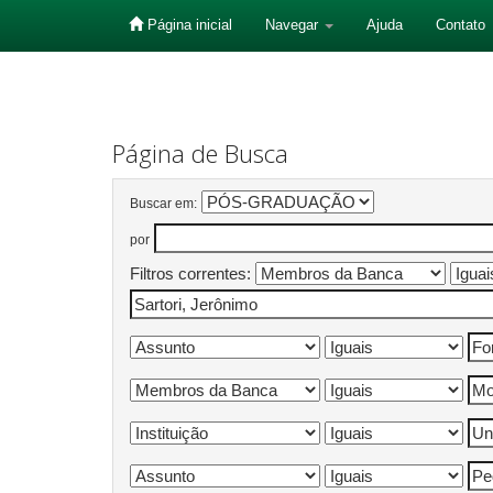
Página inicial
Navegar
Ajuda
Contato
Skip
navigation
Página de Busca
Buscar em:
por
Filtros correntes: