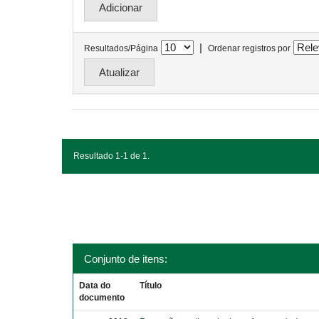
|
Resultados/Página
Ordenar registros por
Resultado 1-1 de 1.
Conjunto de itens:
Data do
Título
documento