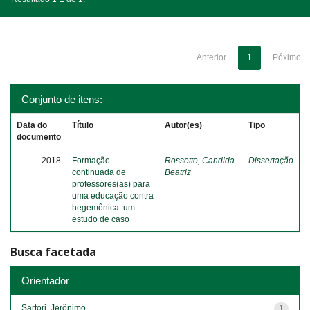
Anterior
1
Póximo
Conjunto de itens:
Data do
Título
Autor(es)
Tipo
documento
2018
Formação
Rossetto, Candida
Dissertação
continuada de
Beatriz
professores(as) para
uma educação contra
hegemônica: um
estudo de caso
Busca facetada
Orientador
Sartori, Jerônimo
1