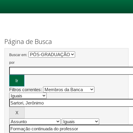
Skip
navigation
Página de Busca
Buscar em:
por
Filtros correntes: