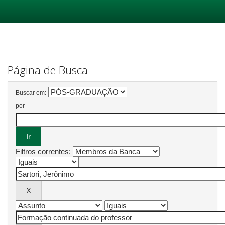
Skip
navigation
Página de Busca
Buscar em:
por
Filtros correntes: