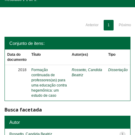
Anterior
1
Póximo
Conjunto de itens:
Data do
Título
Autor(es)
Tipo
documento
2018
Formação
Rossetto, Candida
Dissertação
continuada de
Beatriz
professores(as) para
uma educação contra
hegemônica: um
estudo de caso
Busca facetada
Autor
Rossetto, Candida Beatriz
1