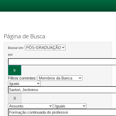
Skip
navigation
Página de Busca
Buscar em:
por
Filtros correntes: