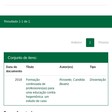
Resultado 1-1 de 1.
Anterior
1
Póximo
Conjunto de itens:
Data do
Título
Autor(es)
Tipo
documento
2018
Formação
Rossetto, Candida
Dissertação
continuada de
Beatriz
professores(as) para
uma educação contra
hegemônica: um
estudo de caso