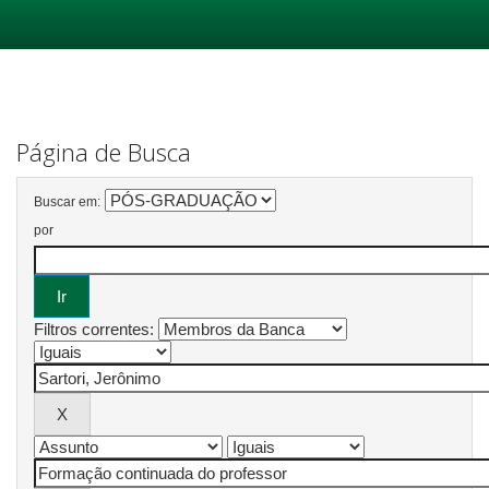
Skip
navigation
Página de Busca
Buscar em:
por
Filtros correntes: