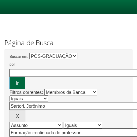
Skip
navigation
Página de Busca
Buscar em:
por
Filtros correntes: