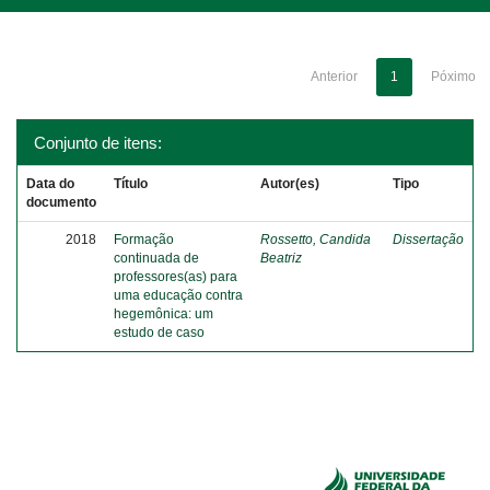
Anterior
1
Póximo
Conjunto de itens:
Data do
Título
Autor(es)
Tipo
documento
2018
Formação
Rossetto, Candida
Dissertação
continuada de
Beatriz
professores(as) para
uma educação contra
hegemônica: um
estudo de caso